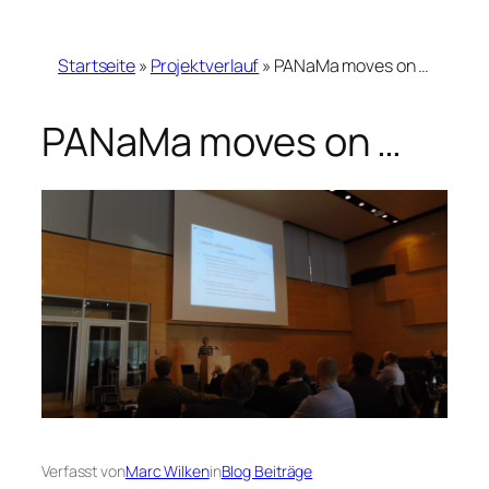
Startseite
»
Projektverlauf
»
PANaMa moves on …
PANaMa moves on …
Verfasst von
Marc Wilken
in
Blog Beiträge