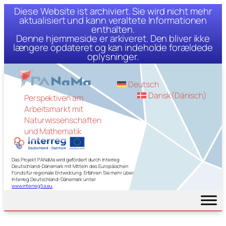
Diese Website ist archiviert. Sie wird nicht mehr
aktualisiert und kann veraltete Informationen
enthalten.
Denne hjemmeside er arkiveret. Den bliver ikke
længere opdateret og kan indeholde forældede
oplysninger.
Zum
Inhalt
Deutsch
springen
Dansk
(
Dänisch
)
Perspektiven am
Arbeitsmarkt mit
Naturwissenschaften
und Mathematik
Das Projekt PANaMa wird gefördert durch Interreg
Deutschland-Dänemark mit Mitteln des Europäischen
Fonds für regionale Entwicklung. Erfahren Sie mehr über
Interreg Deutschland-Dänemark unter
www.interreg5a.eu
.