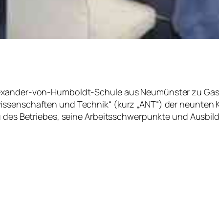
lexander-von-Humboldt-Schule aus Neumünster zu Gas
wissenschaften und Technik“ (kurz „ANT“) der neunten
u des Betriebes, seine Arbeitsschwerpunkte und Ausbild