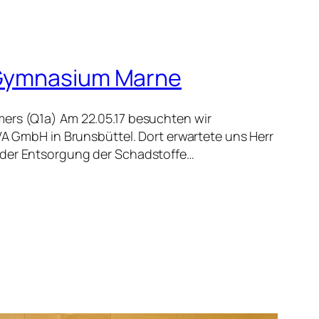
m Gymnasium Marne
mers (Q1a) Am 22.05.17 besuchten wir
GmbH in Brunsbüttel. Dort erwartete uns Herr
f der Entsorgung der Schadstoffe…