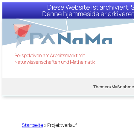
Diese Website ist archiviert.
Denne hjemmeside er arkiveret.
Zum
Inhalt
springen
Perspektiven am Arbeitsmarkt mit
Naturwissenschaften und Mathematik
Themen/Maßnahme
Startseite
»
Projektverlauf