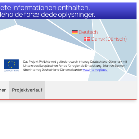
ltete Informationen enthalten.
ndeholde forældede oplysninger.
Deutsch
Dansk
(
Dänisch
)
Das Projekt PANaMa wird gefördert durch Interreg Deutschland-Dänemark mit
Mitteln des Europäischen Fonds für regionale Entwicklung. Erfahren Sie mehr
über Interreg Deutschland-Dänemark unter
www.interreg5a.eu
.
ner
Projektverlauf